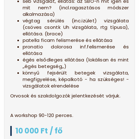
seb vizsgálat, ellátás: az SBO-n mit igen és
mit nem? (incl.ragasztásos módszer
alkalmazása)
végtag sérülés (inc.izület) vizsgálata
(csöves csontk Uh vizsgálata, rtg típusa),
ellátása. (brace)
patella ficam felismerése és ellátása
pronatio dolorosa inf.felismerése és
ellátása
égés elsődleges ellátása (lokálisan és mint
,,égés betegség,,)
könnyű fejsérült betegek vizsgálata,
megfigyelése, képalkotó - ha szükséges! -
vizsgálatok elrendelése
Orvosok és szakdolgozók jelentkezését várjuk.
A workshop 90-120 perces.
10 000 Ft / fő