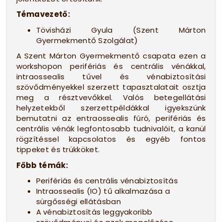
Témavezető:
Tövisházi Gyula (Szent Márton
Gyermekmentő Szolgálat)
A Szent Márton Gyermekmentő csapata ezen a
workshopon perifériás és centrális vénákkal,
intraossealis tűvel és vénabiztosítási
szövődményekkel szerzett tapasztalatait osztja
meg a résztvevőkkel. Valós betegellátási
helyzetekből szerzettpéldákkal igyekszünk
bemutatni az entraossealis fúró, perifériás és
centrális vénák legfontosabb tudnivalóit, a kanül
rögzítéssel kapcsolatos és egyéb fontos
tippeket és trükköket.
Főbb témák:
Perifériás és centrális vénabiztosítás
Intraossealis (IO) tű alkalmazása a
sürgősségi ellátásban
A vénabiztosítás leggyakoribb