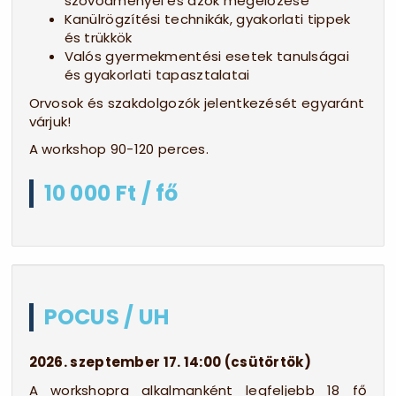
szövődményei és azok megelőzése
Kanülrögzítési technikák, gyakorlati tippek
és trükkök
Valós gyermekmentési esetek tanulságai
és gyakorlati tapasztalatai
Orvosok és szakdolgozók jelentkezését egyaránt
várjuk!
A workshop 90-120 perces.
10 000 Ft / fő
POCUS / UH
2026. szeptember 17. 14:00 (csütörtök)
A workshopra alkalmanként legfeljebb 18 fő