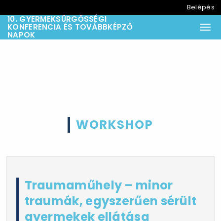
Belépés
10. GYERMEKSÜRGŐSSÉGI
KONFERENCIA ÉS TOVÁBBKÉPZŐ
Togg
NAPOK
WORKSHOP
Traumaműhely – minor
traumák, egyszerűen sérült
gyermekek ellátása