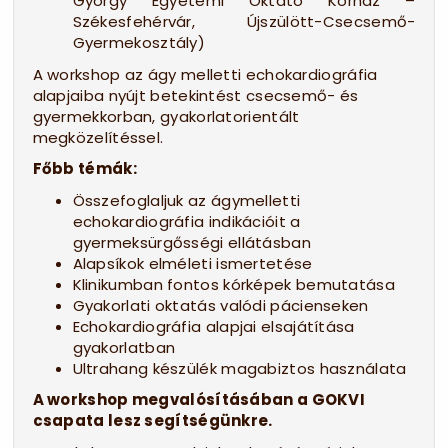
György Egyetemi Oktató Kórház –
Székesfehérvár, Újszülött-Csecsemő-
Gyermekosztály)
A workshop az ágy melletti echokardiográfia
alapjaiba nyújt betekintést csecsemő- és
gyermekkorban, gyakorlatorientált
megközelítéssel.
Főbb témák:
Összefoglaljuk az ágymelletti
echokardiográfia indikációit a
gyermeksürgősségi ellátásban
Alapsíkok elméleti ismertetése
Klinikumban fontos kórképek bemutatása
Gyakorlati oktatás valódi pácienseken
Echokardiográfia alapjai elsajátítása
gyakorlatban
Ultrahang készülék magabiztos használata
A workshop megvalósításában a GOKVI
csapata lesz segítségünkre.