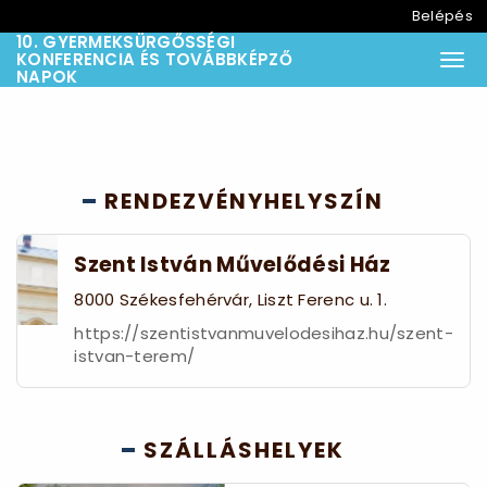
Belépés
10. GYERMEKSÜRGŐSSÉGI
KONFERENCIA ÉS TOVÁBBKÉPZŐ
Togg
NAPOK
RENDEZVÉNYHELYSZÍN
Szent István Művelődési Ház
8000 Székesfehérvár, Liszt Ferenc u. 1.
https://szentistvanmuvelodesihaz.hu/szent-
istvan-terem/
SZÁLLÁSHELYEK