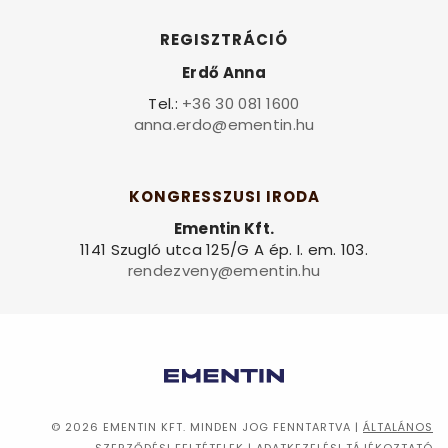
REGISZTRÁCIÓ
Erdő Anna
Tel.:
+36 30 081 1600
anna.erdo@ementin.hu
KONGRESSZUSI IRODA
Ementin Kft.
1141 Szugló utca 125/G A ép. I. em. 103.
rendezveny@ementin.hu
© 2026 EMENTIN KFT. MINDEN JOG FENNTARTVA
|
ÁLTALÁNOS