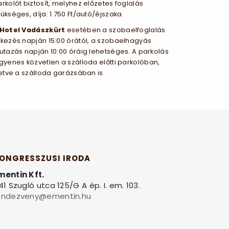
rkolót biztosít, melyhez előzetes foglalás
ükséges, díja: 1.750 Ft/autó/éjszaka.
Hotel Vadászkürt
esetében a szobaelfoglalás
rkezés napján 15:00 órától, a szobaelhagyás
utazás napján 10:00 óráig lehetséges. A parkolás
gyenes közvetlen a szálloda előtti parkolóban,
letve a szálloda garázsában is.
ONGRESSZUSI IRODA
mentin Kft.
141 Szugló utca 125/G A ép. I. em. 103.
endezveny@ementin.hu