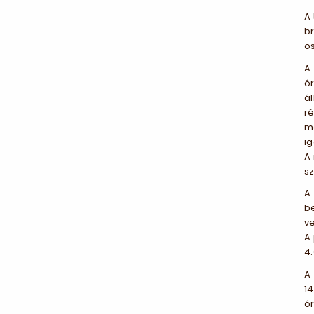
A 
br
o
A
ór
á
r
m
ig
A 
sz
A
be
ve
A
4.
A
14
ór