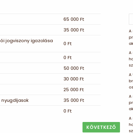
65 000 Ft
35 000 Ft
A
pr
ói jogviszony igazolása
0 Ft
ak
A 
0 Ft
ha
sz
50 000 Ft
A 
30 000 Ft
br
o
25 000 Ft
A
 nyugdíjasok
35 000 Ft
pr
ak
0 Ft
A 
ha
KÖVETKEZŐ
sz