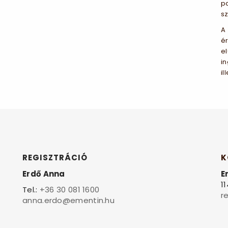
pa
sz
A
é
el
in
il
REGISZTRÁCIÓ
K
Erdő Anna
E
1
Tel.:
+36 30 081 1600
r
anna.erdo@ementin.hu