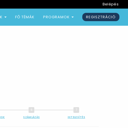
Belépés
ÓK
FŐ TÉMÁK
PROGRAMOK
REGISZTRÁCIÓ
MOK
SZÁMLÁZÁS
HITELESÍTÉS