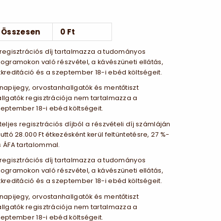
Összesen
0 Ft
 regisztrációs díj tartalmazza a tudományos
ogramokon való részvétel, a kávészüneti ellátás,
kreditáció és a szeptember 18-i ebéd költségeit.
napijegy, orvostanhallgatók és mentőtiszt
llgatók regisztrációja nem tartalmazza a
eptember 18-i ebéd költségeit.
teljes regisztrációs díjból a részvételi díj számláján
uttó 28.000 Ft étkezésként kerül feltüntetésre, 27 %-
s ÁFA tartalommal.
 regisztrációs díj tartalmazza a tudományos
ogramokon való részvétel, a kávészüneti ellátás,
kreditáció és a szeptember 18-i ebéd költségeit.
napijegy, orvostanhallgatók és mentőtiszt
llgatók regisztrációja nem tartalmazza a
eptember 18-i ebéd költségeit.