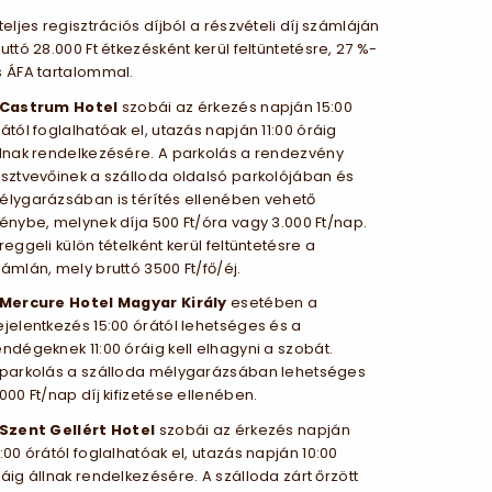
teljes regisztrációs díjból a részvételi díj számláján
uttó 28.000 Ft étkezésként kerül feltüntetésre, 27 %-
s ÁFA tartalommal.
Castrum Hotel
szobái az érkezés napján 15:00
ától foglalhatóak el, utazás napján 11:00 óráig
llnak rendelkezésére. A parkolás a rendezvény
észtvevőinek a szálloda oldalsó parkolójában és
élygarázsában is térítés ellenében vehető
énybe, melynek díja 500 Ft/óra vagy 3.000 Ft/nap.
reggeli külön tételként kerül feltüntetésre a
ámlán, mely bruttó 3500 Ft/fő/éj.
Mercure Hotel Magyar Király
esetében a
jelentkezés 15:00 órától lehetséges és a
ndégeknek 11:00 óráig kell elhagyni a szobát.
 parkolás a szálloda mélygarázsában lehetséges
000 Ft/nap díj kifizetése ellenében.
Szent Gellért Hotel
szobái az érkezés napján
:00 órától foglalhatóak el, utazás napján 10:00
áig állnak rendelkezésére. A szálloda zárt őrzött