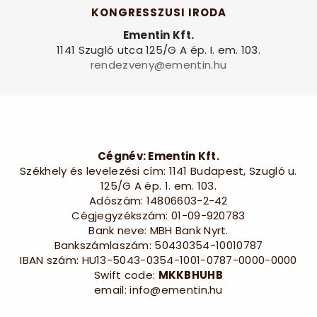
KONGRESSZUSI IRODA
Ementin Kft.
1141 Szugló utca 125/G A ép. I. em. 103.
rendezveny@ementin.hu
Cégnév: Ementin Kft.
Székhely és levelezési cím: 1141 Budapest, Szugló u.
125/G A ép. 1. em. 103.
Adószám: 14806603-2-42
Cégjegyzékszám: 01-09-920783
Bank neve: MBH Bank Nyrt.
Bankszámlaszám: 50430354-10010787
IBAN szám: HU13-5043-0354-1001-0787-0000-0000
Swift code:
MKKBHUHB
email: info@ementin.hu