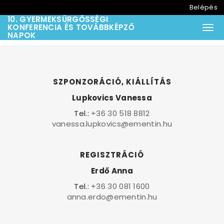
Belépés
10. GYERMEKSÜRGŐSSÉGI
KONFERENCIA ÉS TOVÁBBKÉPZŐ
Togg
NAPOK
SZPONZORÁCIÓ, KIÁLLÍTÁS
Lupkovics Vanessa
Tel.:
+36 30 518 8812
vanessa.lupkovics@ementin.hu
REGISZTRÁCIÓ
Erdő Anna
Tel.:
+36 30 081 1600
anna.erdo@ementin.hu